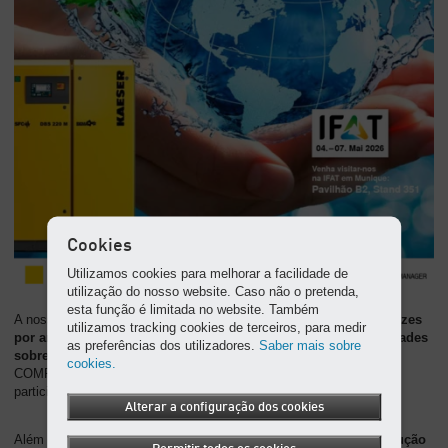
Cookies
Utilizamos cookies para melhorar a facilidade de
utilização do nosso website. Caso não o pretenda,
esta função é limitada no website. Também
A nossa revista de clientes, KAESER Report, é publicada
duas vezes
utilizamos tracking cookies de terceiros, para medir
por ano
e distribuída
gratuitamente
. Aqui poderá encontrar
novidades
as preferências dos utilizadores.
Saber mais sobre
sobre produtos
e notícias sobre o que se passa na KAESER
cookies.
COMPRESSORES – desde a abertura de uma nova fábrica, à
participação em grandes eventos.
Alterar a configuração dos cookies
Além disso, apresentamos sistematicamente
processos de produção