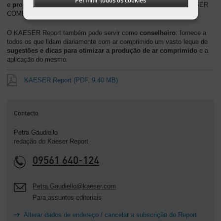
Permitir todos os cookies
e
projetos
realizados com a tecnologia de ar comprimido da KAESER
COMPRESSORES.
O KAESER Report também pode servir como
conselheiro
: fornece a
todos os que lidam diariamente com ar comprimido um vasto leque de
sugestões e dicas para otimizar a produção de ar comprimido
e a
aplicação do mesmo.
KAESER Report
(PDF, 9.40 MB)
Contacto
Petra Gaudiello
redação do Kaeser Report
09561 640-124
Petra.Gaudiello@kaeser.com
Para assuntos editoriais
Alterar dados de endereço / cancelar a subscrição do Report