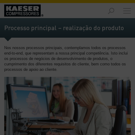
Produtos
-
Processo principal – realização do produto
Visão
geral
Nos nossos processos principais, contemplamos todos os processos
Soluções
end-to-end, que representam a nossa principal competência. Isto inclui
-
os processos de negócios de desenvolvimento de produtos, o
Visão
cumprimento dos diferentes requisitos do cliente, bem como todos os
geral
processos de apoio ao cliente.
Serviços
-
Visão
geral
Empresa
-
Visão
geral