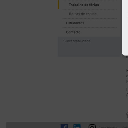
Trabalho de férias
Bolsas de estudo
Estudantes
Contacto
Sustentabilidade
m
r
F
d
P
I
(
Ficha técnica
Polí