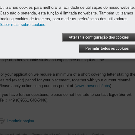
Utilizamos cookies para melhorar a facilidade de utilização do nosso website.
Caso não o pretenda, esta função é limitada no website. Também utilizamos
tracking cookies de terceiros, para medir as preferências dos utilizadores.
Saber mais sobre cookies.
Alterar a configuração dos cookies
These positions are available for a minimum of 4 weeks and a maximum of 3
Permitir todos os cookies
onths within a single calendar year. Besides earning money, you will gain a
ange of other valuable skills and experience during this time.
or your application we require a minimum of a short covering letter stating th
esired (exact) period for your placement, together with your current résumé.
lease apply online using our jobs portal at (
www.kaeser.de/jobs
).
f you have further questions, please do not hesitate to contact
Egor Seifert
Tel.: +49 (0)9561 640-5446).
Imprimir página
tica de privacidade
Termos de utilização
Mapa do site
Cookies