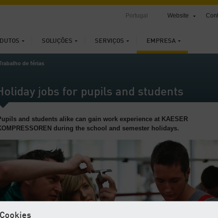
Portugal
Website
Cont
DUTOS
SOLUÇÕES
SERVIÇOS
EMPRESA
Trabalho de férias
Holiday jobs for pupils and students
Pupils and students alike can gain work experience at KAESER
KOMPRESSOREN during the school and semester holidays.
Cookies