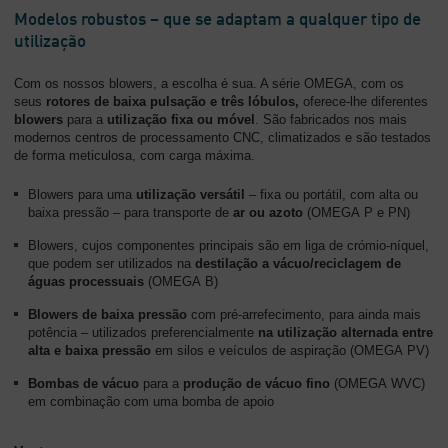
Modelos robustos – que se adaptam a qualquer tipo de
utilização
Com os nossos blowers, a escolha é sua. A série OMEGA, com os
seus
rotores de baixa pulsação e três lóbulos,
oferece-lhe diferentes
blowers
para a
utilização fixa ou móvel
. São fabricados nos mais
modernos centros de processamento CNC, climatizados e são testados
de forma meticulosa, com carga máxima.
Blowers para uma
utilização versátil
– fixa ou portátil, com alta ou
baixa pressão – para transporte de
ar ou azoto
(OMEGA P e PN)
Blowers, cujos componentes principais são em liga de crómio-níquel,
que podem ser utilizados na
destilação a vácuo/reciclagem de
águas processuais
(OMEGA B)
Blowers de baixa pressão
com pré-arrefecimento, para ainda mais
potência – utilizados preferencialmente
na utilização alternada entre
alta e baixa pressão
em silos e veículos de aspiração (OMEGA PV)
Bombas de vácuo
para a
produção de vácuo fino
(OMEGA WVC)
em combinação com uma bomba de apoio