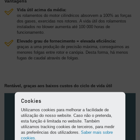
Vantagens
Vida útil acima da média:
os rolamentos do motor cilíndricos absorvem a 100% as forças
dos gases, exercidas nos rotores. A vida útil dos rolamentos
instalados no blower aumenta até 100 000 horas de
funcionamento.
Elevado grau de fornecimento = elevada eficiência:
graças a uma produção de precisão máxima, conseguimos as
menores folgas entre rotor e canópia. Desta forma, há menos
fugas de caudal através de folgas.
Rentável, graças aos baixos custos do ciclo de vida útil
Cookies
Utilizamos cookies para melhorar a facilidade de
utilização do nosso website. Caso não o pretenda,
esta função é limitada no website. Também
utilizamos tracking cookies de terceiros, para medir
as preferências dos utilizadores.
Saber mais sobre
cookies.