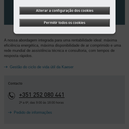
Alterar a configuração dos cookies
Permitir todos os cookies
A nossa abordagem integrada para uma rentabilidade ideal: máxima
eficiência energética, máxima disponibilidade de ar comprimido e uma
rede mundial de assistência técnica e consultoria, com tempos de
resposta rápidos.
Gestão do ciclo de vida útil da Kaeser
Contacto
+351 252 080 441
2ª a 6ª, das 9:00 às 18:00 horas
Pedido de informações