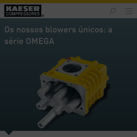
Produtos
-
Os nossos blowers únicos: a
Visão
geral
série OMEGA
Soluções
-
Visão
geral
Serviços
-
Visão
geral
Empresa
-
Visão
geral