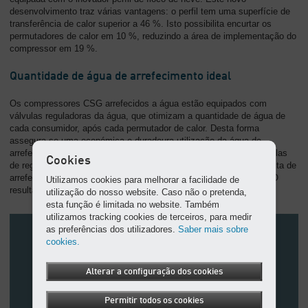
desenvolvimento traz várias vantagens: o perfil tem uma superfície de
transferência de calor superior a 46 %. Isto possibilita encurtar os
permutadores de calor em 10 %, reduzindo a área de implementação do
compressor em 19 %.
Quantidade de água de arrefecimento ideal
Os compressores CSG arrefecidos a água estão equipados com
válvulas reguladoras da água, que otimizam a quantidade de água de
cada consumidor, após cada permutador de calor. Desta forma
assegura-se uma económica e duradoura utilização da água de
arrefecimento. Para além disso a KAESER utiliza estanques válvulas
Cookies
de regulação na saída da água. Quando o compressor não necessita de
arrefecimento - por ex. em modo stand-by - o fluxo de água pára. O
Utilizamos cookies para melhorar a facilidade de
resultado é uma eficiente utilização da água de arrefecimento.
utilização do nosso website. Caso não o pretenda,
esta função é limitada no website. Também
utilizamos tracking cookies de terceiros, para medir
as preferências dos utilizadores.
Saber mais sobre
cookies.
Alterar a configuração dos cookies
Permitir todos os cookies