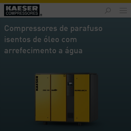
Produtos
-
Compressores de parafuso
Visão
geral
isentos de óleo com
Soluções
arrefecimento a água
-
Visão
geral
Serviços
-
Visão
geral
Empresa
-
Visão
geral