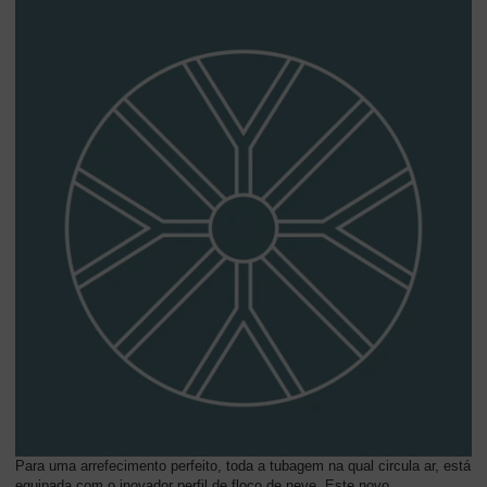
Para uma arrefecimento perfeito, toda a tubagem na qual circula ar, está
equipada com o inovador perfil de floco de neve. Este novo