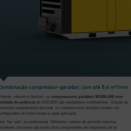
Combinação compressor-gerador, com até 8,4 m³/min
otente, robusto e flexível– os
compressores portáteis MOBILAIR com
unidade de potência
da KAESER são verdadeiros multitalentos. Graças ao
numeroso equipamento opcional, os compressores portáteis podem ser
configurados de forma exata a cada aplicação.
os “faz tudo” ao profissional: Diferentes valores de pressão máxima,
geradores síncronos opcionais e/ou componentes de tratamento de ar