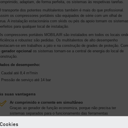
omprimido, adaptam, de forma perfeita, os sistemas às respetivas tarefas.
 transporte dos potentes multitalentos também é mais do que profissional.
Assim os compressores portáteis são equipados de série com um olhal de
rua. A instalação estacionária com skids ou pés da apoio tornam os sistema
erfeitos para qualquer local de instalação.
Os compressores portáteis MOBILAIR são instalados em todos os locais ond
ficiência e robustez são pedidas. Os multitalentos de alto desempenho
destacam-se em trabalhos a jato e na construção de grades de proteção. Co
o
gerador opcional
os sistemas tornam-se a central de energia do local de
construção.
Dados de desempenho:
Caudal até 8,4 m³/min
Pressão de serviço até 14 bar
As suas vantagens
Ar comprimido e corrente em simultâneo
Graças ao gerador de função economiza, porque não precisa ter
sistemas separados para o funcionamento das ferramentas
pneumáticas e elétricas, bem como para os sistemas de iluminação.
Cookies
Low Emission/emissões de gases V