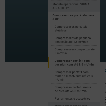
Modelo operacional SIGMA
AIR UTILITY
Compressores portáteis para
a UE
Compressores portáteis
elétricos
Compressores de pequena
dimensão até 1,6 m³/min
Compressores compactos até
3 m³/min
Compressor portátil com
gerador, com até 8,4 m³/min
Compressor portátil com
motor a diesel, com até 26,5
P
m³/min
Compressão portátil isenta
de óleo até 45,8 m³/min
D
Ferramentas e acessórios