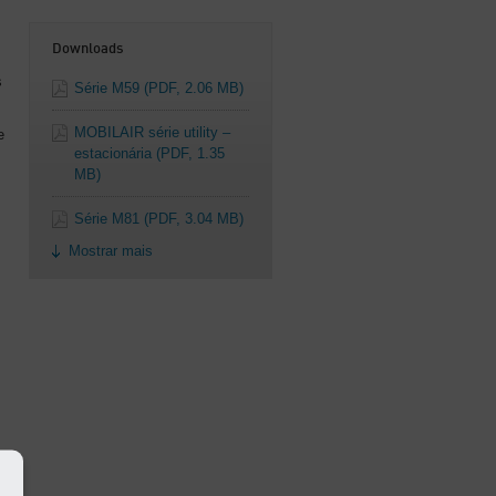
Downloads
s
Série M59
(PDF, 2.06 MB)
MOBILAIR série utility –
e
estacionária
(PDF, 1.35
MB)
m
Série M81
(PDF, 3.04 MB)
Mostrar mais