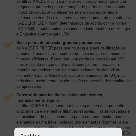
os filtros KAESER utilizam meios de filtração modernos e com
pregueado profundo para a remoção de partículas e aerossóis.
Filtros de carvão ativo eficientes retêm vapores de óleo e
hidrocarbonetos. Os excelentes valores de perda de pressão dos
KAESER FILTER foram determinados de acordo com a norma
ISO 12500 e confirmados pelo independente Instituto de Energia
e Engenharia Ambiental (IUTA).
Baixa perda de pressão, grandes poupanças:
os KAESER FILTER possuem housing e áreas de filtração de
grandes dimensões, um controlo de fluxo inovador e meios de
filtração eficientes. Estes têm uma perda de pressão até 50%
mais reduzida do que os filtros disponíveis no mercado – e
mantém-se praticamente inalterada ao longo da vida útil do
elemento filtrante. Resultado: custos e emissões de CO
mais
2
reduzidos, assim como na diminuição da pressão de trabalho dos
compressores.
Construído para facilitar a assistência técnica,
manuseamento seguro:
os filtro KAESER possuem um housing de aço com proteção
anticorrosiva e elementos filtrantes estáveis. Hastes roscadas e
os auxiliares de posicionamento garantem uma rápida troca de
elementos e uma fiável vedação dos elementos filtrantes. Além
disso, os filtros coalescentes KB e KE estão equipados de série
com o purgador de condensados regulado eletronicamente ECO-