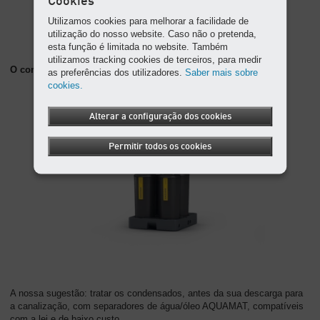
Cookies
DRAIN 31 F Vario.
Utilizamos cookies para melhorar a facilidade de
utilização do nosso website. Caso não o pretenda,
esta função é limitada no website. Também
utilizamos tracking cookies de terceiros, para medir
O complemento ideal: o separador de água/óleo AQUAMAT
as preferências dos utilizadores.
Saber mais sobre
cookies.
Alterar a configuração dos cookies
Permitir todos os cookies
A nossa sugestão: tratar os condensados, antes da sua descarga para
a canalização, com separadores de água/óleo AQUAMAT, compatíveis
com a lei e de baixo custo.