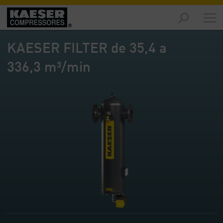
Produtos
-
KAESER FILTER de 35,4 a
Visão
geral
336,3 m³/min
Soluções
-
Visão
geral
Serviços
-
Visão
geral
Empresa
-
Visão
geral