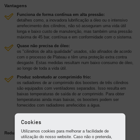
Vantagens
Funciona de forma contínua em alta pressão:
detalhes como, a inovadora lubrificação a óleo ou o intensivo
arrefecimento dos cilindros, não só asseguram uma vida útil
longa e baixo custo de manutenção, mas também uma pressão
máxima de 45 bar, contínua e em conformidade com o sistema.
Quase não precisa de óleo:
os "cilindros de alta qualidade" usados, são afinados de acordo
com o processo de Plateau e têm uma proteção extra contra
desgaste. Estas medidas resultam num baixo consumo de óleo,
ao longo de toda a vida útil.
Produz sobretudo ar comprimido frio:
os radiadores de ar comprimido dos boosters de três cilindros
são equipados com ventiladores separados. Isso resulta em
baixas temperaturas de saída do ar comprimido. Para obter
temperaturas ainda mais baixas, os boosters podem ser
fornecidos com radiadores arrefecidos a água.
Cookies
Utilizamos cookies para melhorar a facilidade de
Reduzir custos de energia
utilização do nosso website. Caso não o pretenda,