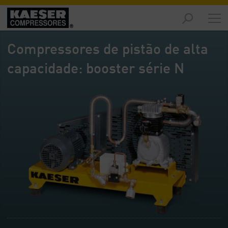
Produtos
-
Compressores de pistão de alta
Visão
geral
capacidade: booster série N
Soluções
-
Visão
geral
Serviços
-
Visão
geral
Empresa
-
Visão
geral