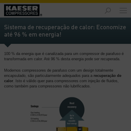
Produtos
-
Sistema de recuperação de calor: Economize
Visão
até 96 % em energia!
geral
Soluções
100 % da energia que é canalizada para um compressor de parafuso é
-
transformada em calor. Até 96 % desta energia pode ser recuperada.
Visão
geral
Modernos compressores de parafuso com um design totalmente
encapsulado, são particularmente adequados para a
recuperação de
Serviços
calor
. Isto é válido quer para compressores com injeção de fluidos,
-
como também para compressores não lubrificados.
Visão
geral
Empresa
-
Visão
geral